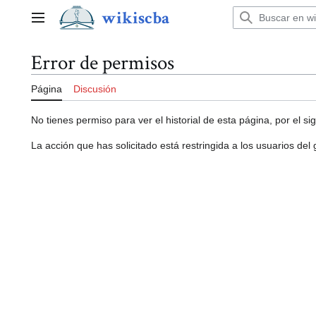
Ir
wikiscba
al
Menú principal
contenido
Error de permisos
Página
Discusión
No tienes permiso para ver el historial de esta página, por el si
La acción que has solicitado está restringida a los usuarios del