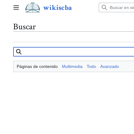
Ir
wikiscba
al
Menú principal
contenido
Buscar
Páginas de contenido
Multimedia
Todo
Avanzado