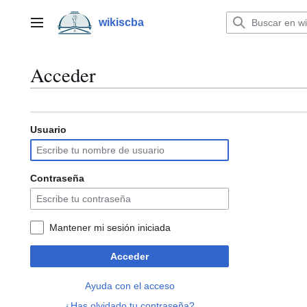
Ir
al
wikiscba
Menú principal
contenido
Acceder
Usuario
Contraseña
Mantener mi sesión iniciada
Acceder
Ayuda con el acceso
¿Has olvidado tu contraseña?